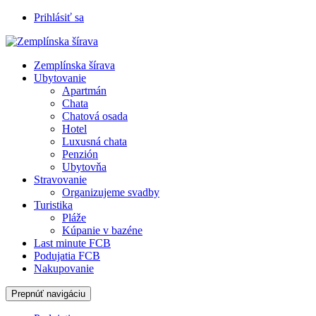
Prihlásiť sa
Zemplínska šírava
Ubytovanie
Apartmán
Chata
Chatová osada
Hotel
Luxusná chata
Penzión
Ubytovňa
Stravovanie
Organizujeme svadby
Turistika
Pláže
Kúpanie v bazéne
Last minute FCB
Podujatia FCB
Nakupovanie
Prepnúť navigáciu