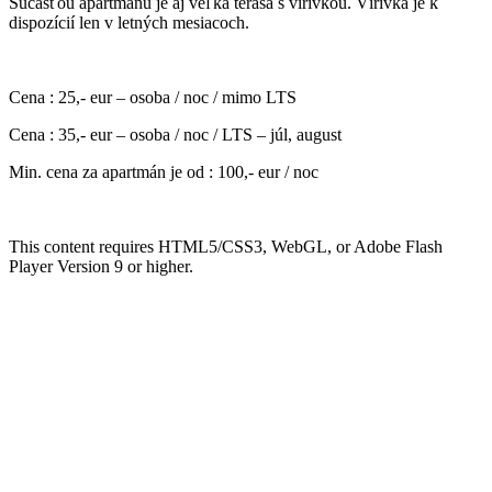
Súčasťou apartmánu je aj veľká terasa s vírivkou. Vírivka je k
dispozícií len v letných mesiacoch.
Cena : 25,- eur – osoba / noc / mimo LTS
Cena : 35,- eur – osoba / noc / LTS – júl, august
Min. cena za apartmán je od : 100,- eur / noc
This content requires HTML5/CSS3, WebGL, or Adobe Flash
Player Version 9 or higher.