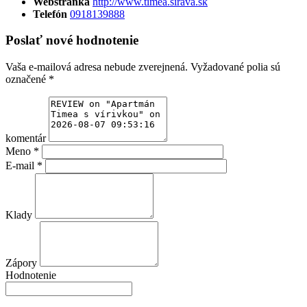
Webstránka
http://www.timea.sirava.sk
Telefón
0918139888
Poslať nové hodnotenie
Vaša e-mailová adresa nebude zverejnená.
Vyžadované polia sú
označené
*
komentár
Meno
*
E-mail
*
Klady
Zápory
Hodnotenie