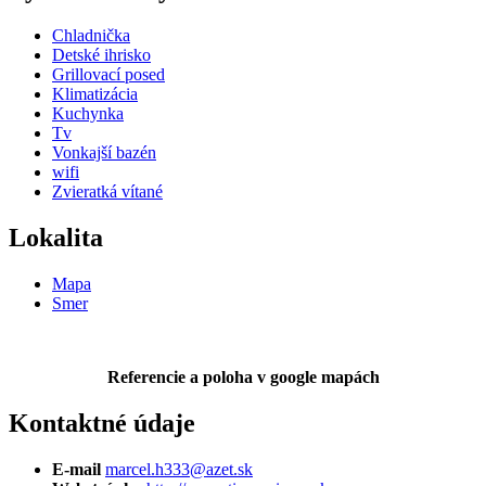
Chladnička
Detské ihrisko
Grillovací posed
Klimatizácia
Kuchynka
Tv
Vonkajší bazén
wifi
Zvieratká vítané
Lokalita
Mapa
Smer
Referencie a poloha v google mapách
Kontaktné údaje
E-mail
marcel.h333@azet.sk