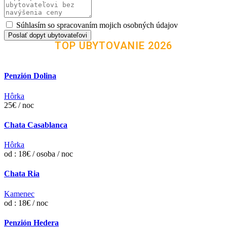
Súhlasím so spracovaním mojich osobných údajov
Poslať dopyt ubytovateľovi
TOP UBYTOVANIE 2026
Penzión Dolina
Hôrka
25€ / noc
Chata Casablanca
Hôrka
od : 18€ / osoba / noc
Chata Ria
Kamenec
od : 18€ / noc
Penzión Hedera