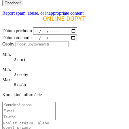
Report spam, abuse, or inappropriate content
ONLINE DOPYT
Dátum príchodu
Dátum odchodu
Osoby
Min.
2 noci
Min.
2 osoby
Max:
6 osôb
Kontaktné informácie