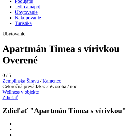
Podujatie
Jedlo a nápoj
Ubytovanie
Nakupovanie
Turistika
Ubytovanie
Apartmán Timea s vírivkou
Overené
0
/
5
Zemplínska Šírava
/
Kamenec
Celoročná prevádzka: 25€ osoba / noc
Wellness v objekte
Zdieľať
Zdieľať "Apartmán Timea s vírivkou"