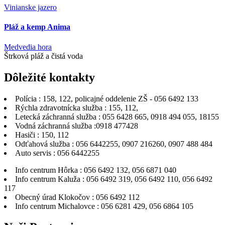
Vinianske jazero
Pláž a kemp Anima
Medvedia hora
Štrková pláž a čistá voda
Dôležité
kontakty
Polícia : 158, 122, policajné oddelenie ZŠ - 056 6492 133
Rýchla zdravotnícka služba : 155, 112,
Letecká záchranná služba : 055 6428 665, 0918 494 055, 18155
Vodná záchranná služba :0918 477428
Hasiči : 150, 112
Odťahová služba : 056 6442255, 0907 216260, 0907 488 484
Auto servis : 056 6442255
Info centrum Hôrka : 056 6492 132, 056 6871 040
Info centrum Kaluža : 056 6492 319, 056 6492 110, 056 6492
117
Obecný úrad Klokočov : 056 6492 112
Info centrum Michalovce : 056 6281 429, 056 6864 105