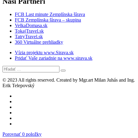
Naši
Partneri
FCB Last minute Zemplínska šírava
FCB Zemplínska šírava – skupina
VelkaDomasa.sk
TokajTravel.sk
TatryTravel.sk
360 Virtuálne prehliadky
Vízia projektu www.Sirava.sk
Pridať Vaše zariadnie na www.sirava.sk
© 2023 All rights reserved. Created by Mgr.art Milan Juhás and Ing.
Erik Telepovský
Porovnať 0 položky