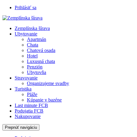
Prihlásiť sa
Zemplínska šírava
Ubytovanie
Apartmán
Chata
Chatová osada
Hotel
Luxusná chata
Penzión
Ubytovňa
Stravovanie
Organizujeme svadby
Turistika
Pláže
Kúpanie v bazéne
Last minute FCB
Podujatia FCB
Nakupovanie
Prepnúť navigáciu