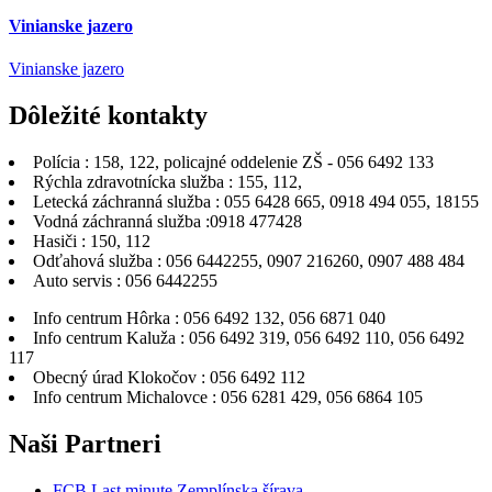
Vinianske jazero
Vinianske jazero
Dôležité
kontakty
Polícia : 158, 122, policajné oddelenie ZŠ - 056 6492 133
Rýchla zdravotnícka služba : 155, 112,
Letecká záchranná služba : 055 6428 665, 0918 494 055, 18155
Vodná záchranná služba :0918 477428
Hasiči : 150, 112
Odťahová služba : 056 6442255, 0907 216260, 0907 488 484
Auto servis : 056 6442255
Info centrum Hôrka : 056 6492 132, 056 6871 040
Info centrum Kaluža : 056 6492 319, 056 6492 110, 056 6492
117
Obecný úrad Klokočov : 056 6492 112
Info centrum Michalovce : 056 6281 429, 056 6864 105
Naši
Partneri
FCB Last minute Zemplínska šírava