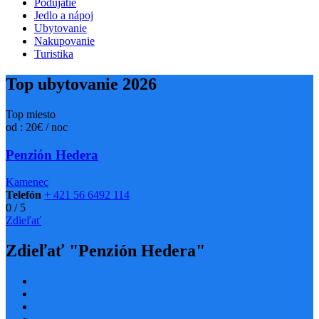
Podujatie
Jedlo a nápoj
Ubytovanie
Nakupovanie
Turistika
Top ubytovanie 2026
Top miesto
od : 20€ / noc
Penzión Hedera
Kamenec
Telefón
+ 421 56 6492 114
0
/
5
Zdieľať
Zdieľať "Penzión Hedera"