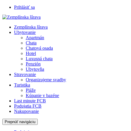
Prihlásiť sa
Zemplínska šírava
Ubytovanie
Apartmán
Chata
Chatová osada
Hotel
Luxusná chata
Penzión
Ubytovňa
Stravovanie
Organizujeme svadby
Turistika
Pláže
Kúpanie v bazéne
Last minute FCB
Podujatia FCB
Nakupovanie
Prepnúť navigáciu