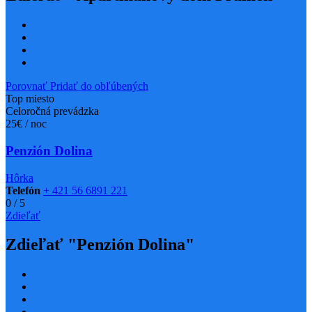
Porovnať
Pridať do obľúbených
Top miesto
Celoročná prevádzka
25€ / noc
Penzión Dolina
Hôrka
Telefón
+ 421 56 6891 221
0
/
5
Zdieľať
Zdieľať "Penzión Dolina"