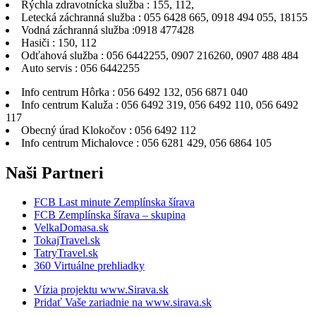
Rýchla zdravotnícka služba : 155, 112,
Letecká záchranná služba : 055 6428 665, 0918 494 055, 18155
Vodná záchranná služba :0918 477428
Hasiči : 150, 112
Odťahová služba : 056 6442255, 0907 216260, 0907 488 484
Auto servis : 056 6442255
Info centrum Hôrka : 056 6492 132, 056 6871 040
Info centrum Kaluža : 056 6492 319, 056 6492 110, 056 6492
117
Obecný úrad Klokočov : 056 6492 112
Info centrum Michalovce : 056 6281 429, 056 6864 105
Naši
Partneri
FCB Last minute Zemplínska šírava
FCB Zemplínska šírava – skupina
VelkaDomasa.sk
TokajTravel.sk
TatryTravel.sk
360 Virtuálne prehliadky
Vízia projektu www.Sirava.sk
Pridať Vaše zariadnie na www.sirava.sk