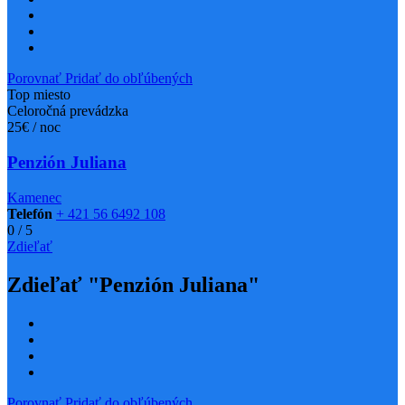
Porovnať
Pridať do obľúbených
Top miesto
Celoročná prevádzka
25€ / noc
Penzión Juliana
Kamenec
Telefón
+ 421 56 6492 108
0
/
5
Zdieľať
Zdieľať "Penzión Juliana"
Porovnať
Pridať do obľúbených