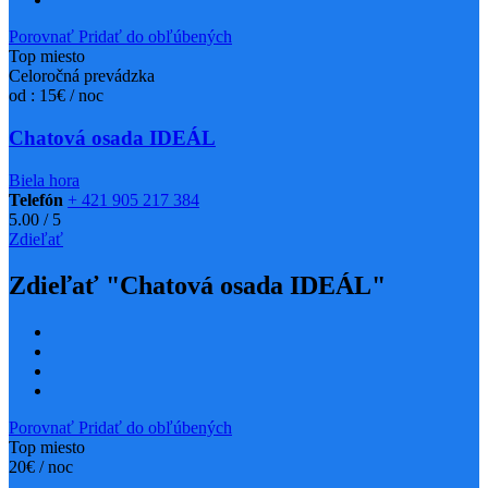
Porovnať
Pridať do obľúbených
Top miesto
Celoročná prevádzka
od : 15€ / noc
Chatová osada IDEÁL
Biela hora
Telefón
+ 421 905 217 384
5.00
/
5
Zdieľať
Zdieľať "Chatová osada IDEÁL"
Porovnať
Pridať do obľúbených
Top miesto
20€ / noc