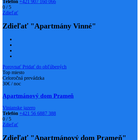
Telefón
+421 907 160 066
0
/
5
Zdieľať
Zdieľať "Apartmány Vinné"
Porovnať
Pridať do obľúbených
Top miesto
Celoročná prevádzka
30€ / noc
Apartmánový dom Prameň
Vinianske jazero
Telefón
+421 56 6887 388
0
/
5
Zdieľať
Zdieľať "Apartmánový dom Prameň"