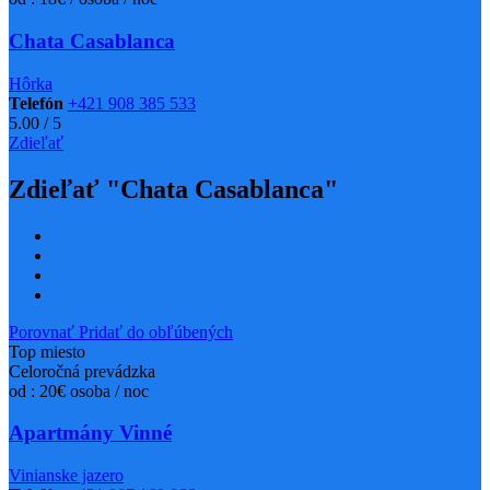
Chata Casablanca
Hôrka
Telefón
+421 908 385 533
5.00
/
5
Zdieľať
Zdieľať "Chata Casablanca"
Porovnať
Pridať do obľúbených
Top miesto
Celoročná prevádzka
od : 20€ osoba / noc
Apartmány Vinné
Vinianske jazero