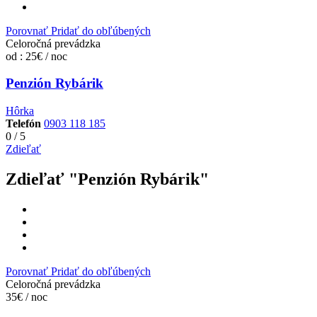
Porovnať
Pridať do obľúbených
Celoročná prevádzka
od : 25€ / noc
Penzión Rybárik
Hôrka
Telefón
0903 118 185
0
/
5
Zdieľať
Zdieľať "Penzión Rybárik"
Porovnať
Pridať do obľúbených
Celoročná prevádzka
35€ / noc