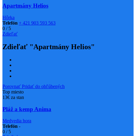
Apartmány Helios
Hôrka
Telefón
+ 421 903 593 563
0
/
5
Zdieľať
Zdieľať "Apartmány Helios"
Porovnať
Pridať do obľúbených
Top miesto
13€ za stan
Pláž a kemp Anima
Medvedia hora
Telefón
-
0
/
5