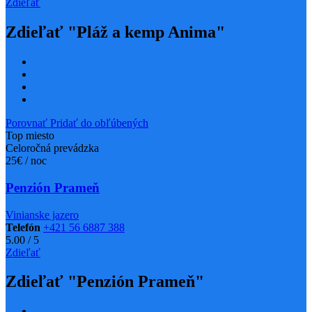
Zdieľať
Zdieľať "Pláž a kemp Anima"
Porovnať
Pridať do obľúbených
Top miesto
Celoročná prevádzka
25€ / noc
Penzión Prameň
Vinianske jazero
Telefón
+421 56 6887 388
5.00
/
5
Zdieľať
Zdieľať "Penzión Prameň"