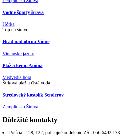
Zemplínska Šírava
Vodné športy šírava
Hôrka
Top na šírave
Hrad nad obcou Vinné
Vinianske jazero
Pláž a kemp Anima
Medvedia hora
Štrková pláž a čistá voda
Stredoveký kostolík Senderov
Zemplínska Šírava
Dôležité
kontakty
Polícia : 158, 122, policajné oddelenie ZŠ - 056 6492 133