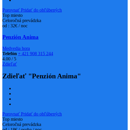
Porovnať
Pridať do obľúbených
Top miesto
Celoročná prevádzka
od : 32€ / noc
Penzión Anima
Medvedia hora
Telefón
+ 421 908 315 244
4.00
/
5
Zdieľať
Zdieľať "Penzión Anima"
Porovnať
Pridať do obľúbených
Top miesto
Celoročná prevádzka
od : 18€ / osoba / noc