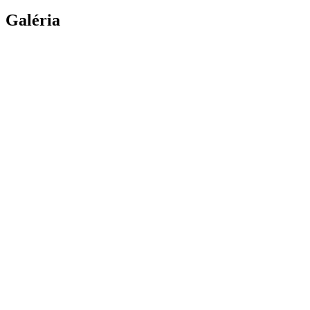
Galéria
360° Chata Zemplin
360° posedenie
Spoloče
360° Spoločenská miestnosť s kuchyňou
2 - 