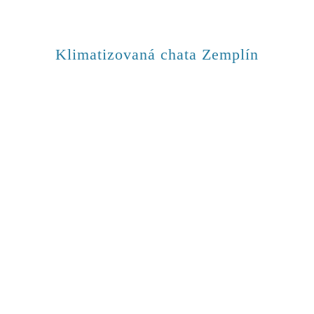
Klimatizovaná chata Zemplín
nská miestnosť s kuchyňou, balkónom a klima
posteľová izba - vlastná kúpeľňa, balkón, tele