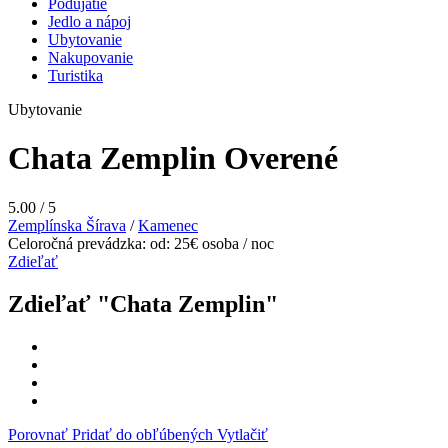
Podujatie
Jedlo a nápoj
Ubytovanie
Nakupovanie
Turistika
Ubytovanie
Chata Zemplin
Overené
5.00
/
5
Zemplínska Šírava
/
Kamenec
Celoročná prevádzka: od: 25€ osoba / noc
Zdieľať
Zdieľať "Chata Zemplin"
Porovnať
Pridať do obľúbených
Vytlačiť