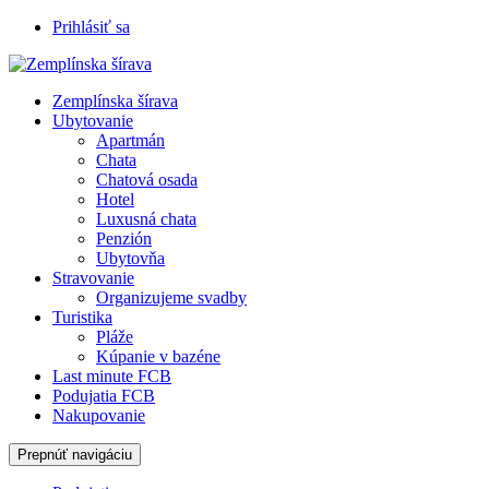
Prihlásiť sa
Zemplínska šírava
Ubytovanie
Apartmán
Chata
Chatová osada
Hotel
Luxusná chata
Penzión
Ubytovňa
Stravovanie
Organizujeme svadby
Turistika
Pláže
Kúpanie v bazéne
Last minute FCB
Podujatia FCB
Nakupovanie
Prepnúť navigáciu