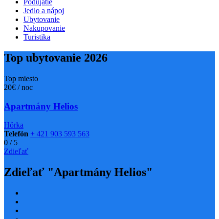
Podujatie
Jedlo a nápoj
Ubytovanie
Nakupovanie
Turistika
Top ubytovanie 2026
Top miesto
20€ / noc
Apartmány Helios
Hôrka
Telefón
+ 421 903 593 563
0
/
5
Zdieľať
Zdieľať "Apartmány Helios"