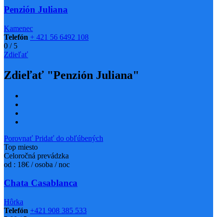
Penzión Juliana
Kamenec
Telefón
+ 421 56 6492 108
0
/
5
Zdieľať
Zdieľať "Penzión Juliana"
Porovnať
Pridať do obľúbených
Top miesto
Celoročná prevádzka
od : 18€ / osoba / noc
Chata Casablanca
Hôrka
Telefón
+421 908 385 533