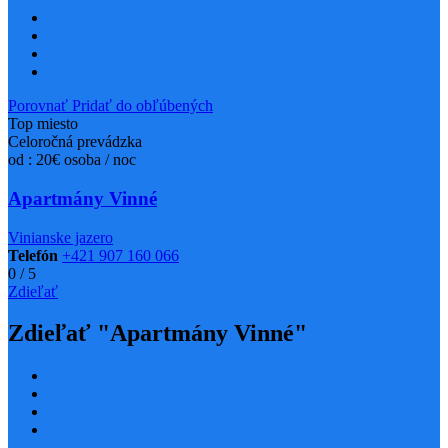
Porovnať
Pridať do obľúbených
Top miesto
Celoročná prevádzka
od : 20€ osoba / noc
Apartmány Vinné
Vinianske jazero
Telefón
+421 907 160 066
0
/
5
Zdieľať
Zdieľať "Apartmány Vinné"