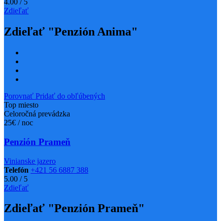
4.00
/
5
Zdieľať
Zdieľať "Penzión Anima"
Porovnať
Pridať do obľúbených
Top miesto
Celoročná prevádzka
25€ / noc
Penzión Prameň
Vinianske jazero
Telefón
+421 56 6887 388
5.00
/
5
Zdieľať
Zdieľať "Penzión Prameň"