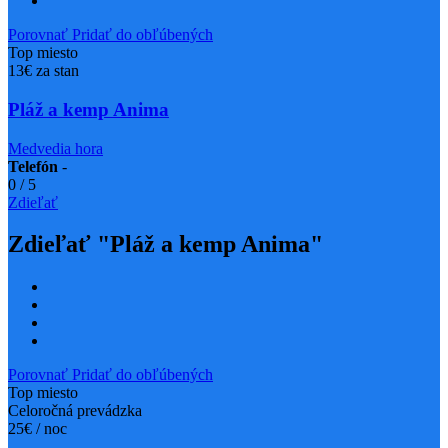
Porovnať
Pridať do obľúbených
Top miesto
13€ za stan
Pláž a kemp Anima
Medvedia hora
Telefón
-
0
/
5
Zdieľať
Zdieľať "Pláž a kemp Anima"
Porovnať
Pridať do obľúbených
Top miesto
Celoročná prevádzka
25€ / noc