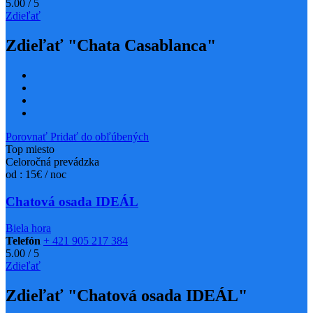
5.00
/
5
Zdieľať
Zdieľať "Chata Casablanca"
Porovnať
Pridať do obľúbených
Top miesto
Celoročná prevádzka
od : 15€ / noc
Chatová osada IDEÁL
Biela hora
Telefón
+ 421 905 217 384
5.00
/
5
Zdieľať
Zdieľať "Chatová osada IDEÁL"