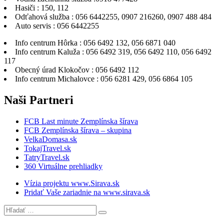
Hasiči : 150, 112
Odťahová služba : 056 6442255, 0907 216260, 0907 488 484
Auto servis : 056 6442255
Info centrum Hôrka : 056 6492 132, 056 6871 040
Info centrum Kaluža : 056 6492 319, 056 6492 110, 056 6492
117
Obecný úrad Klokočov : 056 6492 112
Info centrum Michalovce : 056 6281 429, 056 6864 105
Naši
Partneri
FCB Last minute Zemplínska šírava
FCB Zemplínska šírava – skupina
VelkaDomasa.sk
TokajTravel.sk
TatryTravel.sk
360 Virtuálne prehliadky
Vízia projektu www.Sirava.sk
Pridať Vaše zariadnie na www.sirava.sk