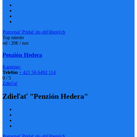
Porovnať
Pridať do obľúbených
Top miesto
od : 20€ / noc
Penzión Hedera
Kamenec
Telefón
+ 421 56 6492 114
0
/
5
Zdieľať
Zdieľať "Penzión Hedera"
Porovnať
Pridať do obľúbených