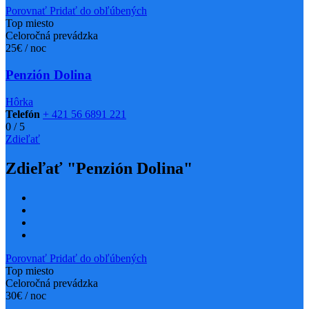
Porovnať
Pridať do obľúbených
Top miesto
Celoročná prevádzka
25€ / noc
Penzión Dolina
Hôrka
Telefón
+ 421 56 6891 221
0
/
5
Zdieľať
Zdieľať "Penzión Dolina"
Porovnať
Pridať do obľúbených
Top miesto
Celoročná prevádzka
30€ / noc