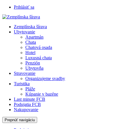
Prihlásiť sa
Zemplínska šírava
Ubytovanie
Apartmán
Chata
Chatová osada
Hotel
Luxusná chata
Penzión
Ubytovňa
Stravovanie
Organizujeme svadby
Turistika
Pláže
Kúpanie v bazéne
Last minute FCB
Podujatia FCB
Nakupovanie
Prepnúť navigáciu