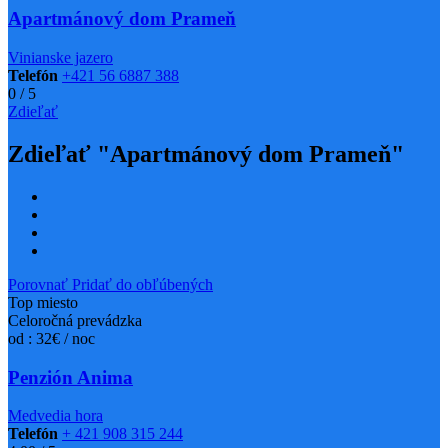
Apartmánový dom Prameň
Vinianske jazero
Telefón
+421 56 6887 388
0
/
5
Zdieľať
Zdieľať "Apartmánový dom Prameň"
Porovnať
Pridať do obľúbených
Top miesto
Celoročná prevádzka
od : 32€ / noc
Penzión Anima
Medvedia hora
Telefón
+ 421 908 315 244