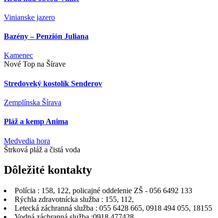
Vinianske jazero
Bazény – Penzión Juliana
Kamenec
Nové Top na Šírave
Stredoveký kostolík Senderov
Zemplínska Šírava
Pláž a kemp Anima
Medvedia hora
Štrková pláž a čistá voda
Dôležité
kontakty
Polícia : 158, 122, policajné oddelenie ZŠ - 056 6492 133
Rýchla zdravotnícka služba : 155, 112,
Letecká záchranná služba : 055 6428 665, 0918 494 055, 18155
Vodná záchranná služba :0918 477428