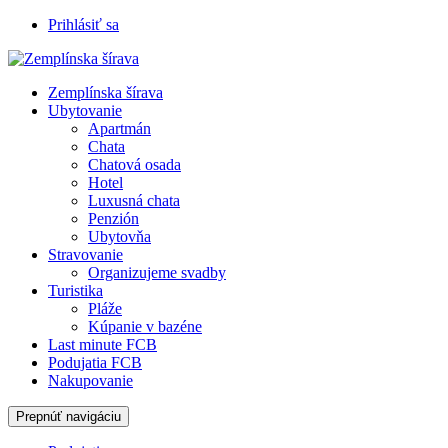
Prihlásiť sa
Zemplínska šírava
Ubytovanie
Apartmán
Chata
Chatová osada
Hotel
Luxusná chata
Penzión
Ubytovňa
Stravovanie
Organizujeme svadby
Turistika
Pláže
Kúpanie v bazéne
Last minute FCB
Podujatia FCB
Nakupovanie
Prepnúť navigáciu