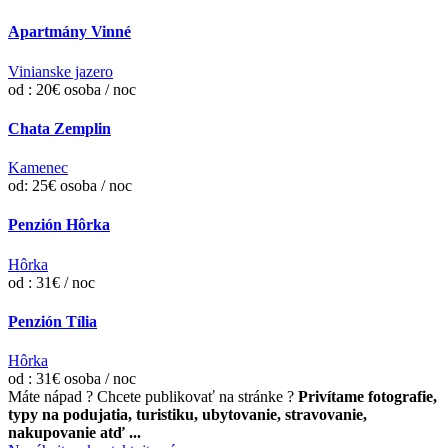
Apartmány Vinné
Vinianske jazero
od : 20€ osoba / noc
Chata Zemplin
Kamenec
od: 25€ osoba / noc
Penzión Hôrka
Hôrka
od : 31€ / noc
Penzión Tília
Hôrka
od : 31€ osoba / noc
Máte nápad ? Chcete publikovať na stránke ?
Privítame fotografie,
typy na podujatia, turistiku, ubytovanie, stravovanie,
nakupovanie atď ...