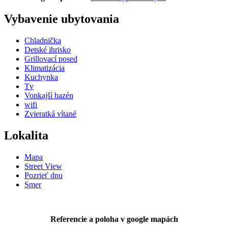
Vybavenie ubytovania
Chladnička
Detské ihrisko
Grillovací posed
Klimatizácia
Kuchynka
Tv
Vonkajší bazén
wifi
Zvieratká vítané
Lokalita
Mapa
Street View
Pozrieť dnu
Smer
Referencie a poloha v google mapách