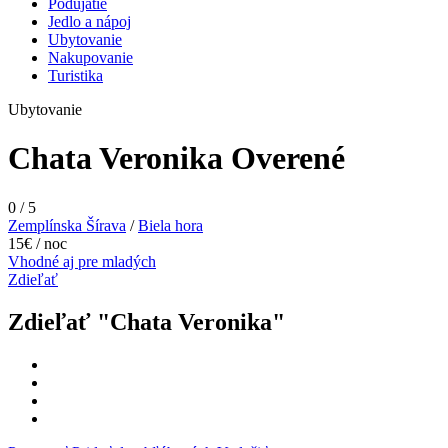
Podujatie
Jedlo a nápoj
Ubytovanie
Nakupovanie
Turistika
Ubytovanie
Chata Veronika
Overené
0
/
5
Zemplínska Šírava
/
Biela hora
15€ / noc
Vhodné aj pre mladých
Zdieľať
Zdieľať "Chata Veronika"