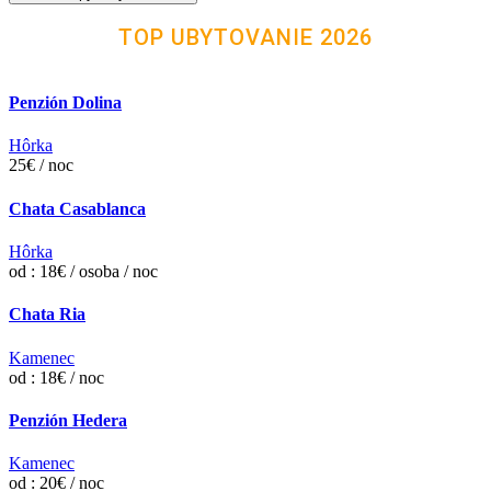
TOP UBYTOVANIE 2026
Penzión Dolina
Hôrka
25€ / noc
Chata Casablanca
Hôrka
od : 18€ / osoba / noc
Chata Ria
Kamenec
od : 18€ / noc
Penzión Hedera
Kamenec
od : 20€ / noc