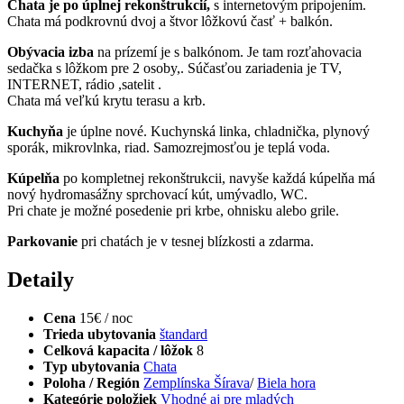
Chata je po úplnej rekonštrukcií,
s internetovým pripojením.
Chata má podkrovnú dvoj a štvor lôžkovú časť + balkón.
Obývacia izba
na prízemí je s balkónom. Je tam rozťahovacia
sedačka s lôžkom pre 2 osoby,. Súčasťou zariadenia je TV,
INTERNET, rádio ,satelit .
Chata má veľkú krytu terasu a krb.
Kuchyňa
je úplne nové. Kuchynská linka, chladnička, plynový
sporák, mikrovlnka, riad. Samozrejmosťou je teplá voda.
Kúpelňa
po kompletnej rekonštrukcii, navyše každá kúpelňa má
nový hydromasážny sprchovací kút, umývadlo, WC.
Pri chate je možné posedenie pri krbe, ohnisku alebo grile.
Parkovanie
pri chatách je v tesnej blízkosti a zdarma.
Detaily
Cena
15€ / noc
Trieda ubytovania
štandard
Celková kapacita / lôžok
8
Typ ubytovania
Chata
Poloha / Región
Zemplínska Šírava
/
Biela hora
Kategórie položiek
Vhodné aj pre mladých