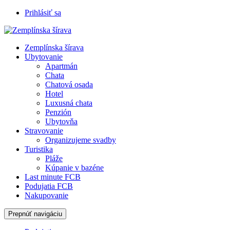
Prihlásiť sa
Zemplínska šírava
Ubytovanie
Apartmán
Chata
Chatová osada
Hotel
Luxusná chata
Penzión
Ubytovňa
Stravovanie
Organizujeme svadby
Turistika
Pláže
Kúpanie v bazéne
Last minute FCB
Podujatia FCB
Nakupovanie
Prepnúť navigáciu