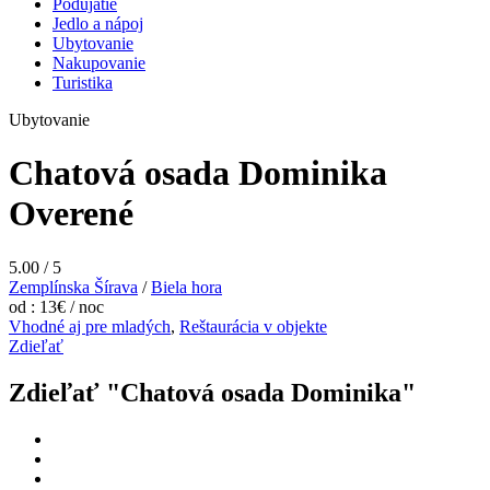
Podujatie
Jedlo a nápoj
Ubytovanie
Nakupovanie
Turistika
Ubytovanie
Chatová osada Dominika
Overené
5.00
/
5
Zemplínska Šírava
/
Biela hora
od : 13€ / noc
Vhodné aj pre mladých
,
Reštaurácia v objekte
Zdieľať
Zdieľať "Chatová osada Dominika"