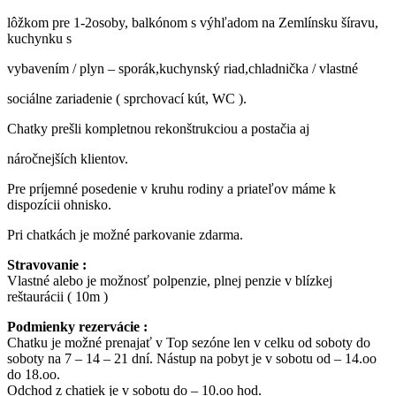
lôžkom pre 1-2osoby, balkónom s výhľadom na Zemlínsku šíravu,
kuchynku s
vybavením / plyn – sporák,kuchynský riad,chladnička / vlastné
sociálne zariadenie ( sprchovací kút, WC ).
Chatky prešli kompletnou rekonštrukciou a postačia aj
náročnejších klientov.
Pre príjemné posedenie v kruhu rodiny a priateľov máme k
dispozícii ohnisko.
Pri chatkách je možné parkovanie zdarma.
Stravovanie :
Vlastné alebo je možnosť polpenzie, plnej penzie v blízkej
reštaurácii ( 10m )
Podmienky rezervácie :
Chatku je možné prenajať v Top sezóne len v celku od soboty do
soboty na 7 – 14 – 21 dní. Nástup na pobyt je v sobotu od – 14.oo
do 18.oo.
Odchod z chatiek je v sobotu do – 10.oo hod.