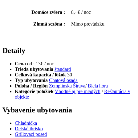
Domáce zviera :
8,- € / noc
Zimná sezóna :
Mimo prevádzku
Detaily
Cena
od : 13€ / noc
Trieda ubytovania
štandard
Celková kapacita / lôžok
30
Typ ubytovania
Chatová osada
Poloha / Región
Zemplínska Šírava
/
Biela hora
Kategórie položiek
Vhodné aj pre mladých
/
Reštaurácia v
objekte
Vybavenie ubytovania
Chladnička
Detské ihrisko
Grillovací posed