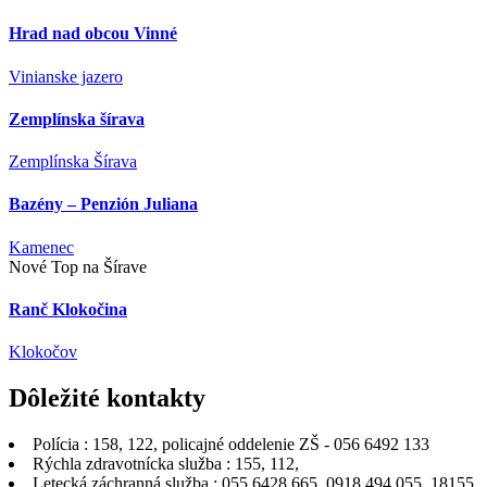
Hrad nad obcou Vinné
Vinianske jazero
Zemplínska šírava
Zemplínska Šírava
Bazény – Penzión Juliana
Kamenec
Nové Top na Šírave
Ranč Klokočina
Klokočov
Dôležité
kontakty
Polícia : 158, 122, policajné oddelenie ZŠ - 056 6492 133
Rýchla zdravotnícka služba : 155, 112,
Letecká záchranná služba : 055 6428 665, 0918 494 055, 18155