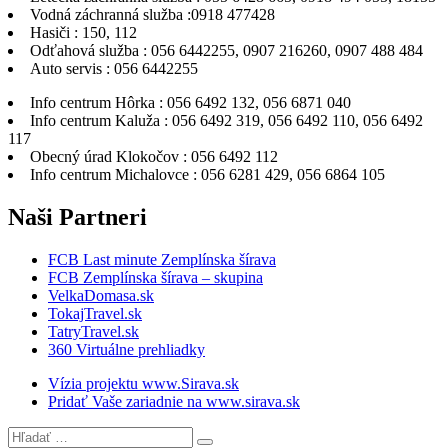
Vodná záchranná služba :0918 477428
Hasiči : 150, 112
Odťahová služba : 056 6442255, 0907 216260, 0907 488 484
Auto servis : 056 6442255
Info centrum Hôrka : 056 6492 132, 056 6871 040
Info centrum Kaluža : 056 6492 319, 056 6492 110, 056 6492
117
Obecný úrad Klokočov : 056 6492 112
Info centrum Michalovce : 056 6281 429, 056 6864 105
Naši
Partneri
FCB Last minute Zemplínska šírava
FCB Zemplínska šírava – skupina
VelkaDomasa.sk
TokajTravel.sk
TatryTravel.sk
360 Virtuálne prehliadky
Vízia projektu www.Sirava.sk
Pridať Vaše zariadnie na www.sirava.sk