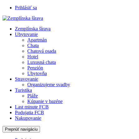
Prihlásiť sa
Zemplínska šírava
Ubytovanie
Apartmán
Chata
Chatová osada
Hotel
Luxusná chata
Penzión
Ubytovňa
Stravovanie
Organizujeme svadby
Turistika
Pláže
Kúpanie v bazéne
Last minute FCB
Podujatia FCB
Nakupovanie
Prepnúť navigáciu