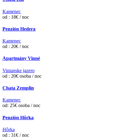
Kamenec
od : 18€ / noc
Penzión Hedera
Kamenec
od : 20€ / noc
Apartmány Vinné
Vinianske jazero
od : 20€ osoba / noc
Chata Zemplin
Kamenec
od: 25€ osoba / noc
Penzión Hôrka
Hôrka
od : 31€ / noc