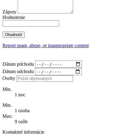
Zápory
Hodnotenie
Report spam, abuse, or inappropriate content
Dátum príchodu
Dátum odchodu
Osoby
Min.
1 noc
Min.
1 osoba
Max:
9 osôb
Kontaktné informácie