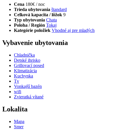
Cena
180€ / noc
Trieda ubytovania
štandard
Celková kapacita / lôžok
9
Typ ubytovania
Chata
Poloha / Región
Tokaj
Kategórie položiek
Vhodné aj pre mladých
Vybavenie ubytovania
Chladnička
Detské ihrisko
Grillovací posed
Klimatizácia
Kuchynka
Tv
Vonkajší bazén
wifi
Zvieratká vítané
Lokalita
Mapa
Smer