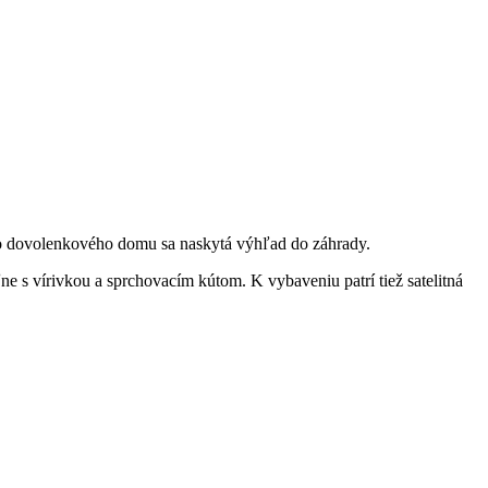
ohto dovolenkového domu sa naskytá výhľad do záhrady.
 s vírivkou a sprchovacím kútom. K vybaveniu patrí tiež satelitná