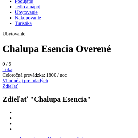
Podujatie
Jedlo a nápoj
Ubytovanie
Nakupovanie
Turistika
Ubytovanie
Chalupa Esencia
Overené
0
/
5
Tokaj
Celoročná prevádzka: 180€ / noc
Vhodné aj pre mladých
Zdieľať
Zdieľať "Chalupa Esencia"