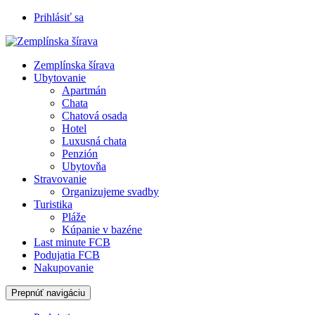
Prihlásiť sa
Zemplínska šírava
Ubytovanie
Apartmán
Chata
Chatová osada
Hotel
Luxusná chata
Penzión
Ubytovňa
Stravovanie
Organizujeme svadby
Turistika
Pláže
Kúpanie v bazéne
Last minute FCB
Podujatia FCB
Nakupovanie
Prepnúť navigáciu