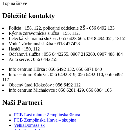
Top na šírave
Dôležité
kontakty
Polícia : 158, 122, policajné oddelenie ZŠ - 056 6492 133
Rýchla zdravotnícka služba : 155, 112,
Letecká záchranná služba : 055 6428 665, 0918 494 055, 18155
Vodná záchranná služba :0918 477428
Hasiči : 150, 112
Odťahová služba : 056 6442255, 0907 216260, 0907 488 484
Auto servis : 056 6442255
Info centrum Hôrka : 056 6492 132, 056 6871 040
Info centrum Kaluža : 056 6492 319, 056 6492 110, 056 6492
117
Obecný úrad Klokočov : 056 6492 112
Info centrum Michalovce : 056 6281 429, 056 6864 105
Naši
Partneri
FCB Last minute Zemplínska šírava
FCB Zemplínska šírava – skupina
VelkaDomasa.sk