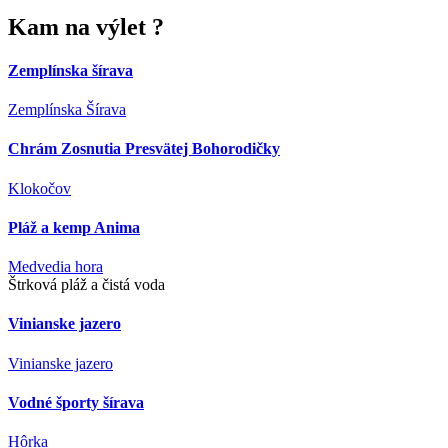
Kam
na výlet ?
Zemplínska šírava
Zemplínska Šírava
Chrám Zosnutia Presvätej Bohorodičky
Klokočov
Pláž a kemp Anima
Medvedia hora
Štrková pláž a čistá voda
Vinianske jazero
Vinianske jazero
Vodné športy šírava
Hôrka