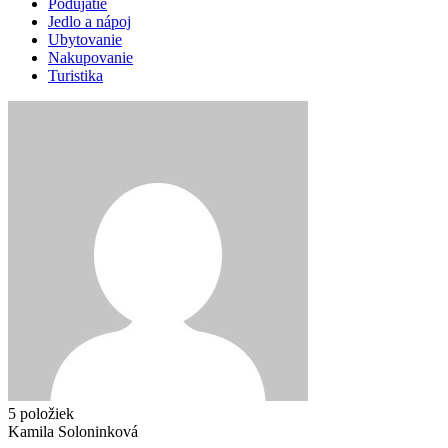
Podujatie
Jedlo a nápoj
Ubytovanie
Nakupovanie
Turistika
5 položiek
Kamila Soloninková