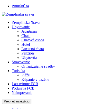
Prihlásiť sa
Zemplínska šírava
Ubytovanie
Apartmán
Chata
Chatová osada
Hotel
Luxusná chata
Penzión
Ubytovňa
Stravovanie
Organizujeme svadby
Turistika
Pláže
Kúpanie v bazéne
Last minute FCB
Podujatia FCB
Nakupovanie
Prepnúť navigáciu