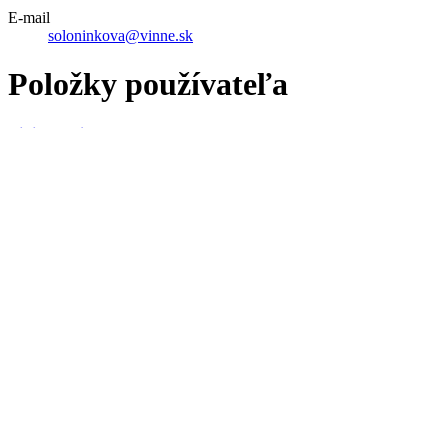
E-mail
soloninkova@vinne.sk
Položky používateľa
Vinianske jazero
Vinianske jazero
Hrad nad obcou Vinné
Vinianske jazero
Kostol sv. Anny Vinné
Vinianske jazero
Stredisko Medvedia Hora
Medvedia hora
Stredisko Biela hora