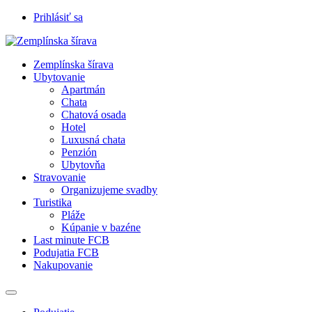
Prihlásiť sa
Zemplínska šírava
Ubytovanie
Apartmán
Chata
Chatová osada
Hotel
Luxusná chata
Penzión
Ubytovňa
Stravovanie
Organizujeme svadby
Turistika
Pláže
Kúpanie v bazéne
Last minute FCB
Podujatia FCB
Nakupovanie
Prepnúť
navigáciu