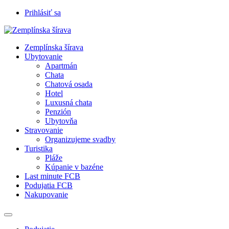
Prihlásiť sa
Zemplínska šírava
Ubytovanie
Apartmán
Chata
Chatová osada
Hotel
Luxusná chata
Penzión
Ubytovňa
Stravovanie
Organizujeme svadby
Turistika
Pláže
Kúpanie v bazéne
Last minute FCB
Podujatia FCB
Nakupovanie
Prepnúť
navigáciu