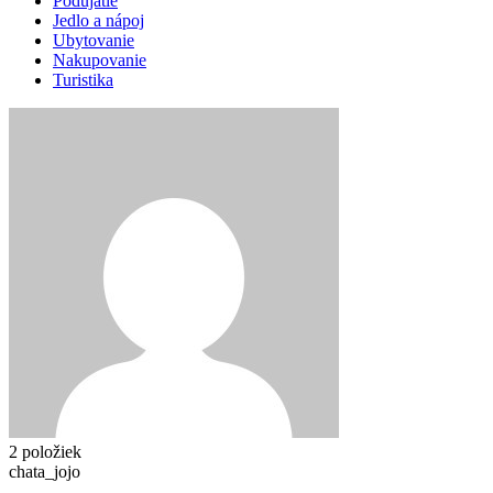
Podujatie
Jedlo a nápoj
Ubytovanie
Nakupovanie
Turistika
2 položiek
chata_jojo