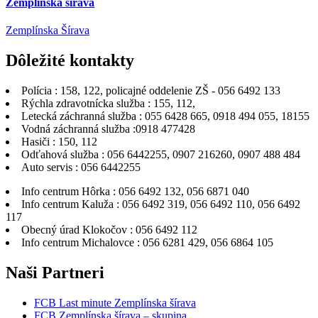
Zemplínska šírava
Zemplínska Šírava
Dôležité
kontakty
Polícia : 158, 122, policajné oddelenie ZŠ - 056 6492 133
Rýchla zdravotnícka služba : 155, 112,
Letecká záchranná služba : 055 6428 665, 0918 494 055, 18155
Vodná záchranná služba :0918 477428
Hasiči : 150, 112
Odťahová služba : 056 6442255, 0907 216260, 0907 488 484
Auto servis : 056 6442255
Info centrum Hôrka : 056 6492 132, 056 6871 040
Info centrum Kaluža : 056 6492 319, 056 6492 110, 056 6492
117
Obecný úrad Klokočov : 056 6492 112
Info centrum Michalovce : 056 6281 429, 056 6864 105
Naši
Partneri
FCB Last minute Zemplínska šírava
FCB Zemplínska šírava – skupina