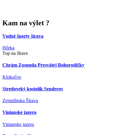
Kam
na výlet ?
Vodné športy šírava
Hôrka
Top na šírave
Chrám Zosnutia Presvätej Bohorodičky
Klokočov
Stredoveký kostolík Senderov
Zemplínska Šírava
Vinianske jazero
Vinianske jazero