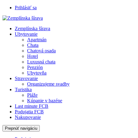
Prihlásiť sa
Zemplínska šírava
Ubytovanie
Apartmán
Chata
Chatová osada
Hotel
Luxusná chata
Penzión
Ubytovňa
Stravovanie
Organizujeme svadby
Turistika
Pláže
Kúpanie v bazéne
Last minute FCB
Podujatia FCB
Nakupovanie
Prepnúť navigáciu